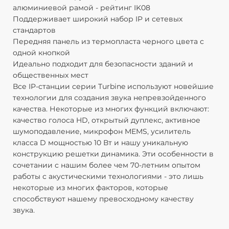
алюминиевой рамой - рейтинг IK08
р
Поддерживает широкий набор IP и сетевых
Н
стандартов
п
Передняя панель из термопласта черного цвета с
дБ
одной кнопкой
Ш
Идеально подходит для безопасности зданий и
Д
общественных мест
Ш
Все IP-станции серии Turbine используют новейшие
Д
технологии для создания звука непревзойденного
Ш
качества. Некоторые из многих функций включают:
м
качество голоса HD, открытый дуплекс, активное
Ко
шумоподавление, микрофон MEMS, усилитель
Ч
класса D мощностью 10 Вт и нашу уникальную
Р
конструкцию решетки динамика. Эти особенности в
д
сочетании с нашим более чем 70-летним опытом
А
работы с акустическими технологиями - это лишь
П
некоторые из многих факторов, которые
М
способствуют нашему превосходному качеству
О
звука.
A
А