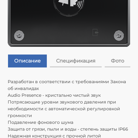
Описание
Спецификация
Фото
Разработан в соответствии с требованиями Закона
А
об инвалидах
К
Audio Presence - кристально чистый звук
зв
Потрясающие уровни звукового давления при
К
необходимости с автоматической регулировкой
ш
громкости
\*
Подавление фонового шума
Н
Защита от грязи, пыли и воды - степень защиты IP66
о
Надежная конструкция с прочной литой
Н