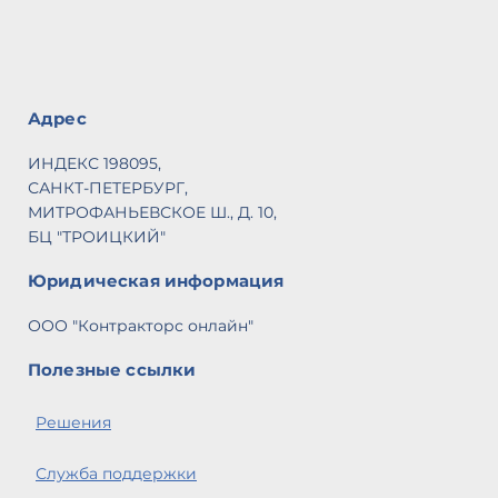
п
Po
кл
В
Адрес
(1
П
ИНДЕКС 198095,
м
САНКТ-ПЕТЕРБУРГ,
С
МИТРОФАНЬЕВСКОЕ Ш., Д. 10,
п
БЦ "ТРОИЦКИЙ"
П
И
Юридическая информация
н
И
ООО "Контракторс онлайн"
л
Полезные ссылки
Ра
д
Решения
Р
7,
Служба поддержки
Ра