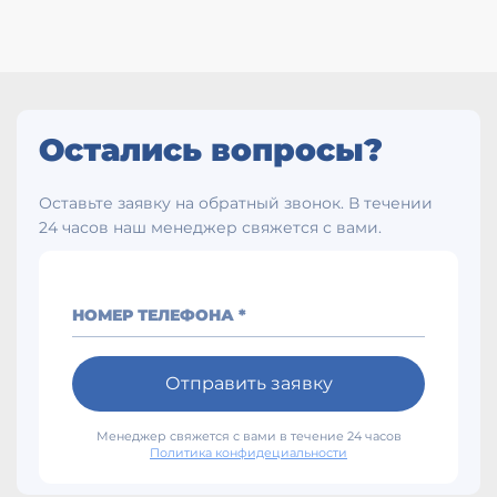
У
М
в
А
Н
П
Остались вопросы?
з
г
Оставьте заявку на обратный звонок. В течении
Д
24 часов наш менеджер свяжется с вами.
з
\
S
А
НОМЕР ТЕЛЕФОНА *
Ра
В
п
Отправить заявку
О
В
Менеджер свяжется с вами в течение 24 часов
П
Политика конфидециальности
2
В