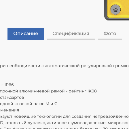
Описание
Спецификация
Фото
при необходимости с автоматической регулировкой громко
г IP66
прочной алюминиевой рамой - рейтинг IK08
стандартов
 одной кнопкой плюс M и C
именения
ользуют новейшие технологии для создания непревзойденног
HD, открытый дуплекс, активное шумоподавление, микрофон