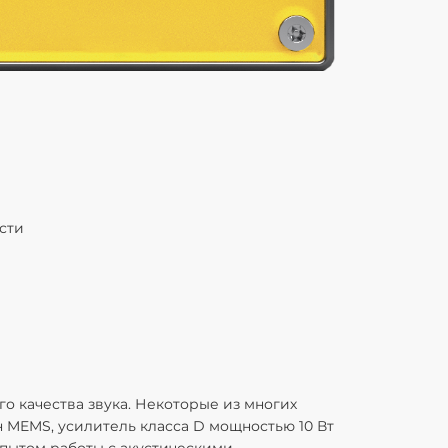
АУДИО
Качество звук
сти
Качество звук
Мощность SPL 
Мощность SPL 
Мощность SPL
Шумоподавлен
Шумоподавлен
Шумоподавле
Кодеки: G.711,
о качества звука. Некоторые из многих
Диапазон часто
 MEMS, усилитель класса D мощностью 10 Вт
Аудиотехнол