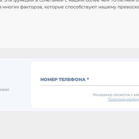
. Эти функции в сочетании с нашим более чем 70-летним 
 многих факторов, которые способствуют нашему превосход
НОМЕР ТЕЛЕФОНА *
ении
Менеджер свяжется с вам
Политика конфи