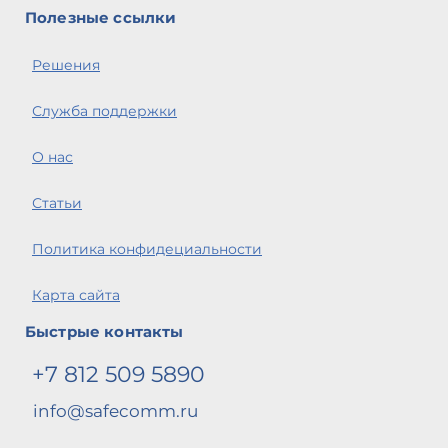
1
Полезные ссылки
TF
A
Решения
г
Э
Служба поддержки
Ра
В
О нас
п
Po
Статьи
0 
В
Политика конфидециальности
п
п
Карта сайта
П
ож
Быстрые контакты
В
С
+7 812 509 5890
G.
info@safecomm.ru
Р
Т