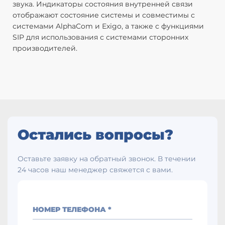
звука. Индикаторы состояния внутренней связи
П
отображают состояние системы и совместимы с
з
системами AlphaCom и Exigo, а также с функциями
г
SIP для использования с системами сторонних
Д
производителей.
з
М
Ра
Ве
М
Ц
О
Ра
Остались вопросы?
до
Те
Оставьте заявку на обратный звонок. В течении
до
24 часов наш менеджер свяжется с вами.
О
к
В
о
НОМЕР ТЕЛЕФОНА *
Д