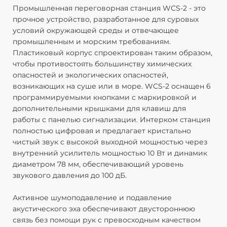
Промышленная переговорная станция WCS-2 - это
А
прочное устройство, разработанное для суровых
Ш
условий окружающей среды и отвечающее
Д
промышленным и морским требованиям.
Ш
Пластиковый корпус спроектирован таким образом,
Д
чтобы противостоять большинству химических
Ш
опасностей и экологических опасностей,
м
возникающих на суше или в море. WCS-2 оснащен 6
Ко
программируемыми кнопками с маркировкой и
Ч
дополнительными крышками для клавиш для
Р
работы с панелью сигнализации. Интерком станция
д
полностью цифровая и предлагает кристально
А
чистый звук с высокой выходной мощностью через
Л
внутренний усилитель мощностью 10 Вт и динамик
А
диаметром 78 мм, обеспечивающий уровень
О
звукового давления до 100 дБ.
А
А
Активное шумоподавление и подавление
У
акустического эха обеспечивают двустороннюю
А
связь без помощи рук с превосходным качеством
Н