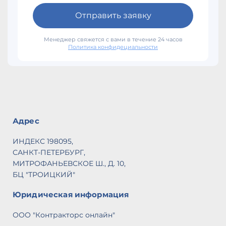
I
/
Отправить заявку
Н
10
Менеджер свяжется с вами в течение 24 часов
п
Политика конфидециальности
1
м
А
10
EA
1
Адрес
E
EA
ИНДЕКС 198095,
1
САНКТ-ПЕТЕРБУРГ,
EA
МИТРОФАНЬЕВСКОЕ Ш., Д. 10,
1
БЦ "ТРОИЦКИЙ"
P
1
Юридическая информация
п
1
ООО "Контракторс онлайн"
TF