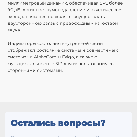
миллиметровый динамик, обеспечивая SPL более
Э
90 дБ. Активное шумоподавление и акустическое
П
эхоподавляющее позволяют осуществлять
п
двустороннюю связь с превосходным качеством
П
звука.
В
г
Индикаторы состояния внутренней связи
П
отображают состояние системы и совместимы с
(S
системами AlphaCom и Exigo, а также с
4
функциональностью SIP для использования со
и
сторонними системами.
с
в
С
П
Т
Ф
В
Со
Остались вопросы?
G.
В