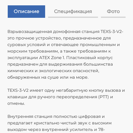
Описание
Спецификация
Фото
Взрывозащищенная домофонная станция TEXS-3-V2-
М
это прочное устройство, предназначенное для
Ра
суровых условий и отвечающее промышленным и
Ве
морским требованиям, а также требованиям к
М
эксплуатации ATEX Zone 1. Пластиковый корпус
Ц
предназначен для выдерживания большинства
О
химических и экологических опасностей,
Р
обнаруженных на суше или на море.
Т
Р
TEXS-3-V2 имеет одну негабаритную кнопку вызова и
в
клавиши для ручного переопределения (PTT) и
В
отмены.
о
Д
Внутренняя станция полностью цифровая и
I
предлагает кристально чистый звук с высоким
I
выходом через внутренний усилитель и 78-
Ре