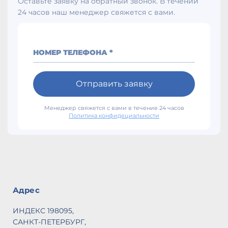
Оставьте заявку на обратный звонок. В течении
Р
24 часов наш менеджер свяжется с вами.
По
Га
Ц
Р
НОМЕР ТЕЛЕФОНА *
1
А
В
Отправить заявку
с
У
Менеджер свяжется с вами в течение 24 часов
С
Политика конфидециальности
И
В
С
EN
Ст
60
Адрес
Ма
≤ 
ИНДЕКС 198095,
САНКТ-ПЕТЕРБУРГ,