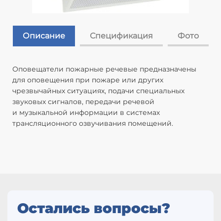
Описание
Спецификация
Фото
Оповещатели пожарные речевые предназначены
Ма
для оповещения при пожаре или других
Н
чрезвычайных ситуациях, подачи специальных
В
звуковых сигналов, передачи речевой
В:
и музыкальной информации в системах
10
трансляционного озвучивания помещений.
У
не
М
ре
Д
10
Уг
Га
Остались вопросы?
Ма