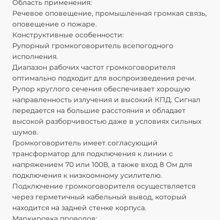
Область применения:
М
Речевое оповещение, промышленная громкая связь,
С
оповещение о пожаре.
Д
Конструктивные особенности:
Чу
Рупорный громкоговоритель всепогодного
М
исполнения.
Ц
Диапазон рабочих частот громкоговорителя
И
оптимально подходит для воспроизведения речи.
Д
Рупор круглого сечения обеспечивает хорошую
Ра
направленность излучения и высокий КПД. Сигнал
Гр
передается на большие расстояния и обладает
высокой разборчивостью даже в условиях сильных
шумов.
Громкоговоритель имеет согласующий
трансформатор для подключения к линии с
напряжением 70 или 100В, а также вход 8 Ом для
подключения к низкоомному усилителю.
Подключение громкоговорителя осуществляется
через герметичный кабельный вывод, который
находится на задней стенке корпуса.
Маркировка проводов: