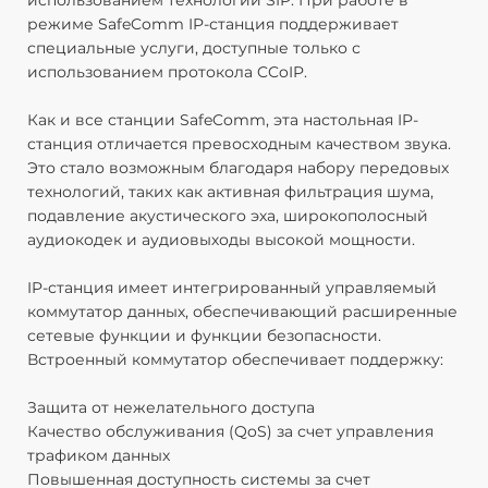
использованием технологии SIP. При работе в
д
режиме SafeComm IP-станция поддерживает
С
специальные услуги, доступные только с
использованием протокола CCoIP.
Как и все станции SafeComm, эта настольная IP-
станция отличается превосходным качеством звука.
Это стало возможным благодаря набору передовых
технологий, таких как активная фильтрация шума,
подавление акустического эха, широкополосный
аудиокодек и аудиовыходы высокой мощности.
IP-станция имеет интегрированный управляемый
коммутатор данных, обеспечивающий расширенные
сетевые функции и функции безопасности.
Встроенный коммутатор обеспечивает поддержку:
Защита от нежелательного доступа
Качество обслуживания (QoS) за счет управления
трафиком данных
Повышенная доступность системы за счет