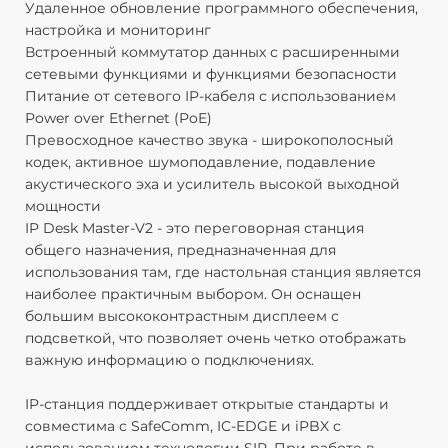
Удаленное обновление программного обеспечения,
IP
настройка и мониторинг
RT
Встроенный коммутатор данных с расширенными
St
сетевыми функциями и функциями безопасности
Пр
Питание от сетевого IP-кабеля с использованием
VL
Power over Ethernet (PoE)
80
Превосходное качество звука - широкополосный
А
кодек, активное шумоподавление, подавление
- 
акустического эха и усилитель высокой выходной
ф
мощности
О
IP Desk Master-V2 - это переговорная станция
П
общего назначения, предназначенная для
А
использования там, где настольная станция является
р
наиболее практичным выбором. Он оснащен
У
большим высококонтрастным дисплеем с
к
подсветкой, что позволяет очень четко отображать
а
важную информацию о подключениях.
о
и
IP-станция поддерживает открытые стандарты и
Р
совместима с SafeComm, IC-EDGE и iPBX с
к