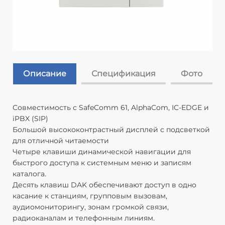
Описание
Спецификация
Фото
Совместимость с SafeComm 61, AlphaCom, IC-EDGE и
Р
iPBX (SIP)
Ве
Большой высококонтрастный дисплей с подсветкой
Д
для отличной читаемости
п
Четыре клавиши динамической навигации для
Д
быстрого доступа к системным меню и записям
О
каталога.
П
Десять клавиш DAK обеспечивают доступ в одно
80
касание к станциям, групповым вызовам,
Ра
аудиомониторингу, зонам громкой связи,
S
радиоканалам и телефонным линиям.
(