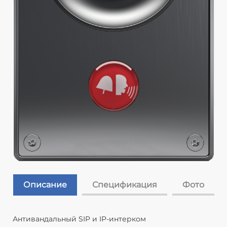
Описание
Спецификация
Фото
Антивандальный SIP и IP-интерком
А