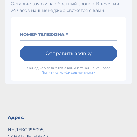
Оставьте заявку на обратный звонок. В течении
В
24 часов наш менеджер свяжется с вами.
п
О
Р
д
НОМЕР ТЕЛЕФОНА *
Р
п
В
Отправить заявку
п
P
Менеджер свяжется с вами в течение 24 часов
80
Политика конфидециальности
В
(1
П
м
А
К
Адрес
И
с
ИНДЕКС 198095,
С
САНКТ-ПЕТЕРБУРГ,