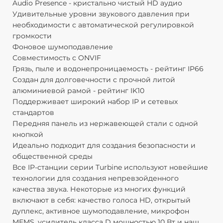
Audio Presence - кристально чистый HD аудио
К
Удивительные уровни звукового давления при
со
необходимости с автоматической регулировкой
К
громкости
ш
Фоновое шумоподавление
М
Совместимость с ONVIF
М
Грязь, пыле и водонепроницаемость - рейтинг IP66
М
Создан для долговечности с прочной литой
и
алюминиевой рамой - рейтинг IK10
Ш
Поддерживает широкий набор IP и сетевых
Д
стандартов
Ш
Передняя панель из нержавеющей стали с одной
Д
кнопкой
Ш
Идеально подходит для создания безопасности и
м
общественной среды
Ко
Все IP-станции серии Turbine используют новейшие
Ди
технологии для создания непревзойденного
А
качества звука. Некоторые из многих функций
Р
включают в себя: качество голоса HD, открытый
о
дуплекс, активное шумоподавление, микрофон
А
MEMS, усилитель класса D мощностью 10 Вт и наш
П