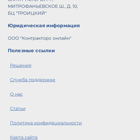
Ра
МИТРОФАНЬЕВСКОЕ Ш., Д. 10,
Р
БЦ "ТРОИЦКИЙ"
7,
Ра
Юридическая информация
x 
Ве
ООО "Контракторс онлайн"
М
ст
Полезные ссылки
М
сп
Решения
М
(
Служба поддержки
М
М
О нас
М
(
Статьи
Д
К
Политика конфидециальности
К
Н
Карта сайта
о