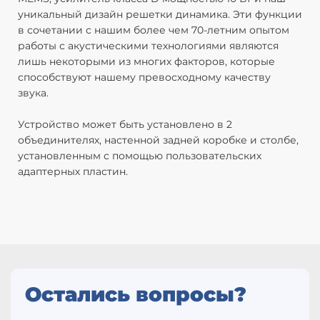
уникальный дизайн решетки динамика. Эти функции
М
в сочетании с нашим более чем 70-летним опытом
з
работы с акустическими технологиями являются
О
лишь некоторыми из многих факторов, которые
(
способствуют нашему превосходному качеству
А
звука.
у
В
Устройство может быть установлено в 2
М
объединителях, настенной задней коробке и столбе,
в
установленным с помощью пользовательских
А
адаптерных пластин.
Н
А
о
Д
м
и
*
S
Остались вопросы?
А
Ра