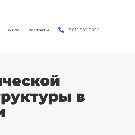
о нас
контакты
+7 812 509 5890
ической
руктуры в
и